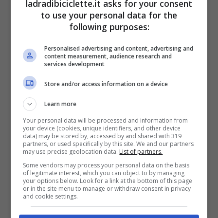
chiesto fortemente di rimanere, anche se
ladradibiciclette.it asks for your consent
to use your personal data for the
devo ancora firmare il contratto
“, ha
following purposes:
rivelato la regina della domenica
Personalised advertising and content, advertising and
pomeriggio.
“Quelli che si erano già messi
content measurement, audience research and
services development
in fila, e sono tanti, devono aspettare
Store and/or access information on a device
ancora”
ha aggiunto ridendo.
Learn more
Your personal data will be processed and information from
your device (cookies, unique identifiers, and other device
data) may be stored by, accessed by and shared with 319
partners, or used specifically by this site. We and our partners
may use precise geolocation data.
List of partners.
Some vendors may process your personal data on the basis
of legitimate interest, which you can object to by managing
your options below. Look for a link at the bottom of this page
or in the site menu to manage or withdraw consent in privacy
and cookie settings.