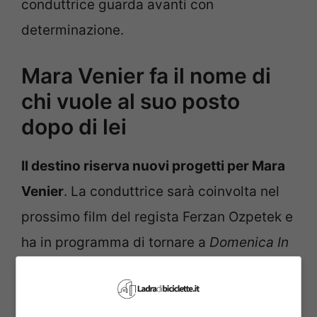
conduttrice guarda avanti con
determinazione.
Mara Venier fa il nome di
chi vuole al suo posto
dopo di lei
Il destino riserva nuovi progetti per Mara
Venier
. La conduttrice sarà coinvolta nel
prossimo film del regista Ferzan Ozpetek e
ha in programma di tornare a
Domenica In
per almeno un altro anno.
“L’ad Roberto
Sergio, a cui sono molto affezionata, mi ha