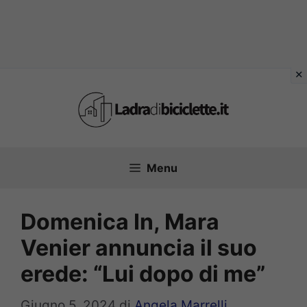
Vai
al
contenuto
Menu
Domenica In, Mara
Venier annuncia il suo
erede: “Lui dopo di me”
Giugno 5, 2024
di
Angela Marrelli