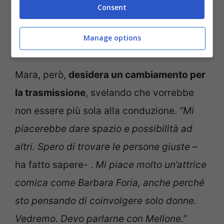
Consent
La conduttrice ha le idee chiare sul futuro di Domenica In:
ecco chi vorrebbe al suo posto (Foto Ansa –
Manage options
ladradibiciclette.it)
Mara, però,
desidera un cambiamento per
la trasmissione
, svelando che vorrebbe
non essere più sola alla conduzione.
“Mi
piacerebbe dare spazio e possibilità ad
altri. Spero di trovare le persone giuste
–
ha fatto sapere- .
Mi piace molto un’attrice
comica come Barbara Foria, anche perché
sto pensando di coinvolgere solo donne.
Vedremo. Devo parlarne con Mellone.”