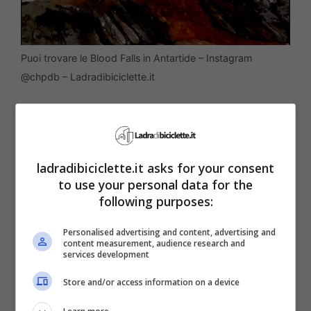
Puoi trovare le Blood Falls in Antartide – Instagram
@chpdb – Ladradibiciclette.it
Situato ai margini del ghiacciaio Taylor,
questo
fenomeno naturale unico al mondo
ladradibiciclette.it asks for your consent
ha catturato l’immaginazione degli
to use your personal data for the
esploratori e degli scienziati per secoli. Ma
following purposes:
perché le Blood Falls sono così misteriose
Personalised advertising and content, advertising and
e cosa le rende così speciali?
Il loro nome,
content measurement, audience research and
services development
“Blood Falls”, deriva dal colore rosso
Store and/or access information on a device
intenso delle acque che sgorgano dalle