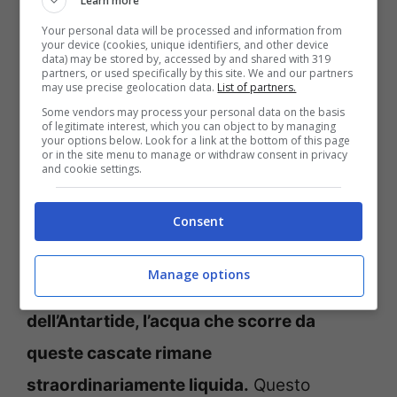
Learn more
crepe del ghiaccio antartico.
Questo
Your personal data will be processed and information from
colore insolito ha affascinato e stupito
your device (cookies, unique identifiers, and other device
data) may be stored by, accessed by and shared with 319
coloro che si sono avventurati in queste
partners, or used specifically by this site. We and our partners
may use precise geolocation data.
List of partners.
terre remote, lasciandoli con un senso di
Some vendors may process your personal data on the basis
of legitimate interest, which you can object to by managing
meraviglia e incanto, ma anche un po’ di
your options below. Look for a link at the bottom of this page
or in the site menu to manage or withdraw consent in privacy
terrore.
and cookie settings.
Consent
Ma ciò che rende le Blood Falls veramente
straordinarie è il loro enigmatico segreto:
Manage options
nonostante le temperature estreme
dell’Antartide, l’acqua che scorre da
queste cascate rimane
straordinariamente liquida.
Questo