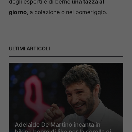
degli esperti è di berne
una tazza al
giorno
, a colazione o nel pomeriggio.
ULTIMI ARTICOLI
Adelaide De Martino incanta in
bikini: boom di like per la sorella di