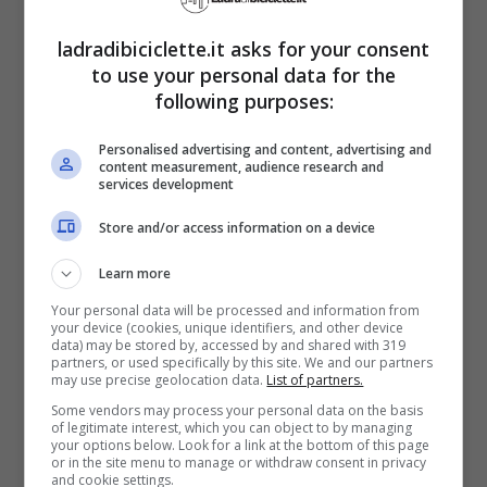
di vitamine e fibre. Tra gli ortaggi ci sono i
carciofi
ad avere un ottimo ruolo sotto
ladradibiciclette.it asks for your consent
to use your personal data for the
questo aspetto perché
stimolano la
following purposes:
produzione di bile
e aiutano
Personalised advertising and content, advertising and
nell’
eliminazione delle tossine
. Al tempo
content measurement, audience research and
services development
stesso, proteggono dai danni ossidativi
Store and/or access information on a device
con le loro sostanze
antiossidanti.
Learn more
Fa bene anche inserire nell’alimentazione
Your personal data will be processed and information from
your device (cookies, unique identifiers, and other device
data) may be stored by, accessed by and shared with 319
aglio
e
cipolla
. Sempre con funzione
partners, or used specifically by this site. We and our partners
may use precise geolocation data.
List of partners.
detossinante, si possono sfruttare anche le
Some vendors may process your personal data on the basis
loro
proprietà antibatteriche e antivirali
of legitimate interest, which you can object to by managing
your options below. Look for a link at the bottom of this page
or in the site menu to manage or withdraw consent in privacy
che puliscono bene il fegato. A questo
and cookie settings.