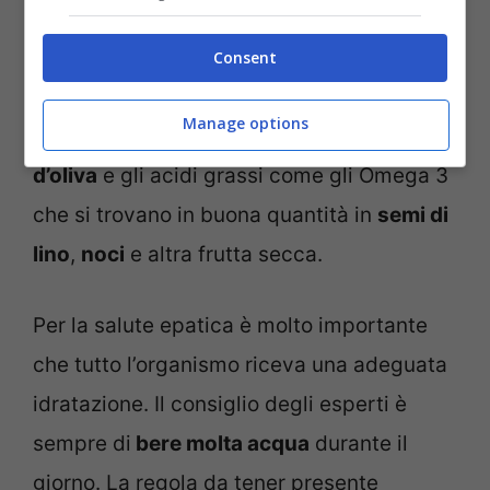
scopo c’è pure la
curcuma
che con la sua
curcumina svolge un’
azione
Consent
antinfiammatoria
. Sono benefici anche i
Manage options
grassi monoinsaturi contenuti nell’
olio
d’oliva
e gli acidi grassi come gli Omega 3
che si trovano in buona quantità in
semi di
lino
,
noci
e altra frutta secca.
Per la salute epatica è molto importante
che tutto l’organismo riceva una adeguata
idratazione. Il consiglio degli esperti è
sempre di
bere molta acqua
durante il
giorno. La regola da tener presente