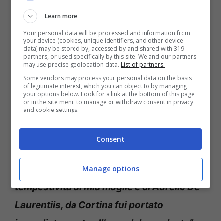
Cristian De Sica racconta di quella volta che gli esplose un
petardo in faccia – foto: Ansa – ladradibiciclette.it
Learn more
Your personal data will be processed and information from
your device (cookies, unique identifiers, and other device
L’artista ha poi aggiunto quello che
data) may be stored by, accessed by and shared with 319
partners, or used specifically by this site. We and our partners
accadde subito dopo:
“Un americano a
may use precise geolocation data.
List of partners.
Some vendors may process your personal data on the basis
Roma al Sistina e più di un collega si
of legitimate interest, which you can object to by managing
your options below. Look for a link at the bottom of this page
precipitò da Garinei dicendo
De Sica ormai
or in the site menu to manage or withdraw consent in privacy
and cookie settings.
è cieco, prendo io il suo posto. Ma dopo 9
operazioni tornai in pista e lo spettacolo
Consent
fu un enorme successo.
Il ricordo più
brutto della mia vita. Ma
grazie alla
Manage options
tempestività di mia moglie e di Aurelio De
Laurentiis, da Cortina fui portato