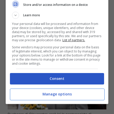
tennis durante gli eventi più importanti. La
Store and/or access information on a device
sua figura, da sempre stimata dai membri
Learn more
senior
della
Royal Family
, è divenuta
Your personal data will be processed and information from
your device (cookies, unique identifiers, and other device
degna di notorietà nelle ultime settimane.
data) may be stored by, accessed by and shared with 319
partners, or used specifically by this site. We and our partners
may use precise geolocation data.
List of partners.
Some vendors may process your personal data on the basis
of legitimate interest, which you can object to by managing
your options below. Look for a link at the bottom of this page
or in the site menu to manage or withdraw consent in privacy
and cookie settings.
Consent
Manage options