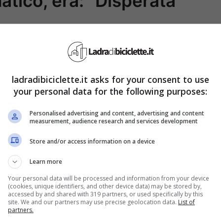
tico, era: “Disperata”
è evidentemente tesa ed agitata, ma cerca di
a di 850 ospiti, si dirige verso la Chiesetta di
ene più le lacrime.
Il principe Alberto le pone un
ladradibiciclette.it asks for your consent to use
per non essere stata in grado di contenersi.
Il
your personal data for the following purposes:
anti hanno colto sul volto della Principessa
Personalised advertising and content, advertising and content
ito la scena un anticipo di quello che sarebbe
measurement, audience research and services development
menti che gli utenti hanno lasciato alla clip.
Store and/or access information on a device
Learn more
Your personal data will be processed and information from your device
(cookies, unique identifiers, and other device data) may be stored by,
accessed by and shared with 319 partners, or used specifically by this
site. We and our partners may use precise geolocation data.
List of
partners.