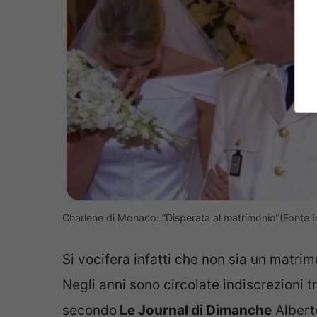
Charlene di Monaco: “Disperata al matrimonio”(Fonte In
Si vocifera infatti che non sia un matrim
Negli anni sono circolate indiscrezioni t
secondo
Le Journal di Dimanche
Alberto