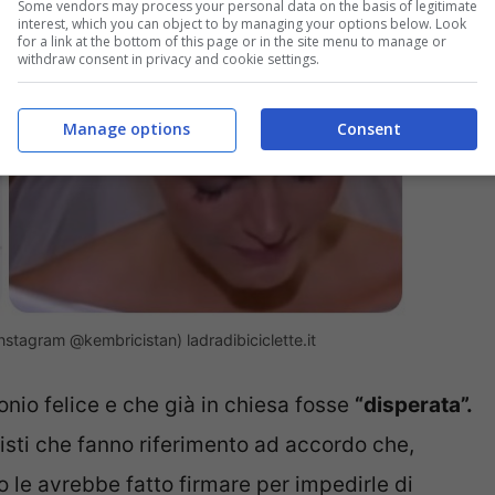
Some vendors may process your personal data on the basis of legitimate
interest, which you can object to by managing your options below. Look
for a link at the bottom of this page or in the site menu to manage or
withdraw consent in privacy and cookie settings.
Manage options
Consent
stagram @kembricistan) ladradibiciclette.it
onio felice e che già in chiesa fosse
“disperata”.
risti che fanno riferimento ad accordo che,
 le avrebbe fatto firmare per impedirle di