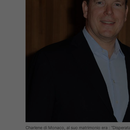
Charlene di Monaco, al suo matrimonio era : “Disperata”