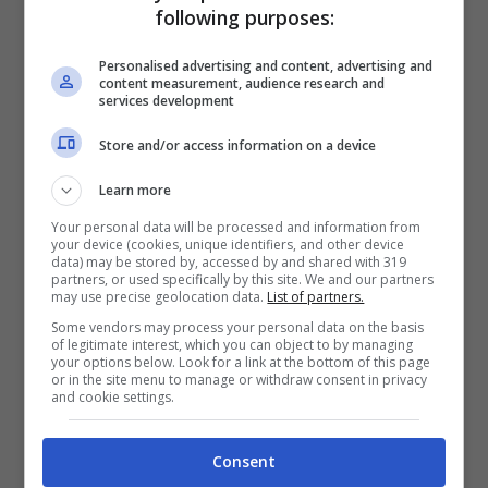
following purposes:
Personalised advertising and content, advertising and
content measurement, audience research and
services development
Store and/or access information on a device
Nel corso di un’intervista, Carlo Conti ha ripercorso la sua
Learn more
infanzia ricordando la morte del padre (Foto Ansa) –
Your personal data will be processed and information from
ladradibiciclette.it
your device (cookies, unique identifiers, and other device
data) may be stored by, accessed by and shared with 319
partners, or used specifically by this site. We and our partners
may use precise geolocation data.
List of partners.
“
Mio padre è morto quando avevo 18 mesi
Some vendors may process your personal data on the basis
a causa di un tumore ai polmoni
– aveva
of legitimate interest, which you can object to by managing
your options below. Look for a link at the bottom of this page
raccontato in un’intervista al
Corriere della
or in the site menu to manage or withdraw consent in privacy
and cookie settings.
Sera
-.
Mia madre è stata straordinaria, ha
dovuto fare da padre e da madre
e ha
Consent