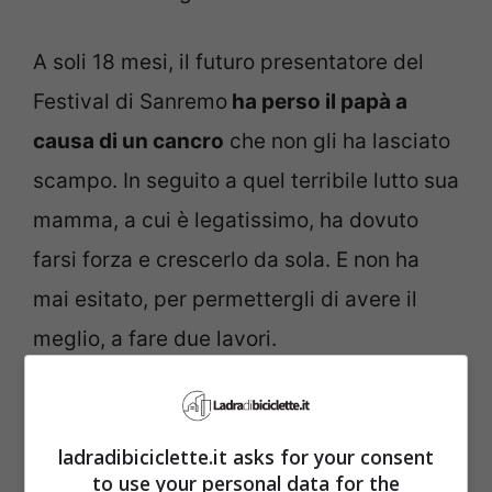
A soli 18 mesi, il futuro presentatore del
Festival di Sanremo
ha perso il papà a
causa di un cancro
che non gli ha lasciato
scampo. In seguito a quel terribile lutto sua
mamma, a cui è legatissimo, ha dovuto
farsi forza e crescerlo da sola. E non ha
mai esitato, per permettergli di avere il
meglio, a fare due lavori.
ladradibiciclette.it asks for your consent
to use your personal data for the