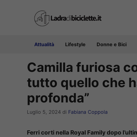
Vai
al
contenuto
Attualità
Lifestyle
Donne e Bici
Camilla furiosa c
tutto quello che ha
profonda”
Luglio 5, 2024
di
Fabiana Coppola
Ferri corti nella Royal Family dopo l’ul