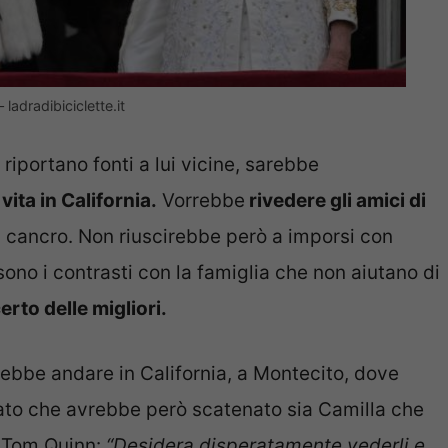
ladradibiciclette.it
riportano fonti a lui vicine, sarebbe
ita in California.
Vorrebbe
rivedere gli amici di
i cancro. Non riuscirebbe però a imporsi con
ono i contrasti con la famiglia che non aiutano di
rto delle migliori.
rebbe andare in California, a Montecito, dove
rivato che avrebbe però scatenato sia Camilla che
e Tom Quinn:
“Desidera disperatamente vederli e