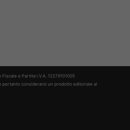
 Fiscale e Partita I.V.A. 12279101005
ò pertanto considerarsi un prodotto editoriale ai