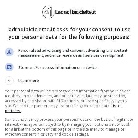
la regina Camilla: lei si
ladradibiciclette.it asks for your consent to use
your personal data for the following purposes:
sione
Personalised advertising and content, advertising and content
measurement, audience research and services development
edere il figlio, il principe Harry, e i nipotini
Store and/or access information on a device
ostante il cancro, avrebbe deciso di
volare in
Learn more
he
invitato a Balmoral il figlio con la moglie,
Your personal data will be processed and information from your device
 fonti di Palazzo i Sussex non hanno risposto e
(cookies, unique identifiers, and other device data) may be stored by,
accessed by and shared with 319 partners, or used specifically by this
a. La Markle avrebbe giurato a se stessa di non
site. We and our partners may use precise geolocation data.
List of
partners.
e non lascerà che i figli vadano via senza di lei.
Some vendors may process your personal data on the basis of legitimate
interest, which you can object to by managing your options below. Look
he il Re potrebbe cambiare facendo una mossa
for a link at the bottom of this page or in the site menu to manage or
withdraw consent in privacy and cookie settings.