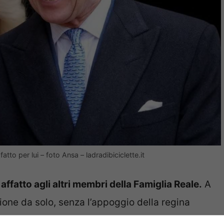
tto per lui – foto Ansa – ladradibiciclette.it
affatto agli altri membri della Famiglia Reale.
A
ione da solo, senza l’appoggio della regina
ia alla scelta del marito e per questo la crisi