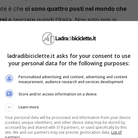
nte è che
ci sono quattro posti nel mondo che
rsi
e lasciare quindi l’Italia. Non solo non si
are.
i 4 posti offrono soldi a
ladradibiciclette.it asks for your consent to use
your personal data for the following purposes:
Personalised advertising and content, advertising and content
measurement, audience research and services development
ella popolazione, la
cittadina di Albiden in
iamento fino a 60mila euro
a chi decide di andare
Store and/or access information on a device
i requisiti sono un po’ stringenti visto che
Learn more
45
e che abbiano un permesso di soggiorno
Your personal data will be processed and information from your device
(cookies, unique identifiers, and other device data) may be stored by,
nte presentare un progetto di costruzione di
accessed by and shared with 319 partners, or used specifically by this
site. We and our partners may use precise geolocation data.
List of
partners.