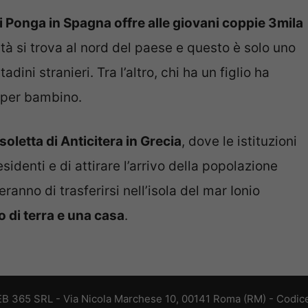
 di Ponga in Spagna offre alle giovani coppie 3mila
ttà si trova al nord del paese e questo è solo uno
ttadini stranieri. Tra l’altro, chi ha un figlio ha
o per bambino.
soletta di Anticitera in Grecia
, dove le istituzioni
sidenti e di attirare l’arrivo della popolazione
eranno di trasferirsi nell’isola del mar Ionio
 di terra e una casa
.
 WEB 365 SRL - Via Nicola Marchese 10, 00141 Roma (RM) - Codice