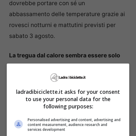
dovrebbe portare con sé un
abbassamento delle temperature grazie ai
rovesci notturni e mattutini previsti per
sabato 3 agosto.
La tregua dal calore sembra essere solo
momentanea.
Già da lunedì 5 agosto è
atteso un nuovo rialzo termico su tutta la
penisola a causa di una fiammata
ladradibiciclette.it asks for your consent
to use your personal data for the
nordafricana che riporterà le temperature
following purposes:
a livelli record.
Personalised advertising and content, advertising and
content measurement, audience research and
services development