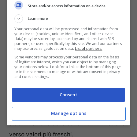
Store and/or access information on a device
Learn more
Your personal data will be processed and information from
your device (cookies, unique identifiers, and other device
data) may be stored by, accessed by and shared with 319
partners, or used specifically by this site. We and our partners
may use precise geolocation data.
List of partners.
Some vendors may process your personal data on the basis
Un caldo torrido in Italia (LadradiBiciclette.it)
of legitimate interest, which you can object to by managing
your options below. Look for a link at the bottom of this page
or in the site menu to manage or withdraw consent in privacy
and cookie settings.
Il ritorno dell’anticiclone Caronte
suggerisce quindi che l’Italia dovrà
Consent
affrontare ancora periodi di forte calura
prima di poter sperare in una
Manage options
stabilizzazione delle condizioni climatiche
verso valori più freschi.