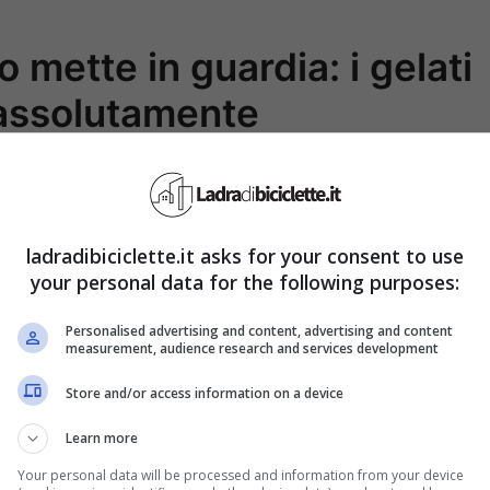
o mette in guardia: i gelati
 assolutamente
zionati su stecco e ciò che è emerso è davvero
no di zucchero, grassi e additivi pericolosi
per
ssociazione è “Q
uanto sono sani i gelati che si
ladradibiciclette.it asks for your consent to use
your personal data for the following purposes:
 ben 52 tipologie diverse di prodotti confezionati,
ggianti. Ad ogni gelato è stato assegnato un
Personalised advertising and content, advertising and content
measurement, audience research and services development
uenti parametri:
Store and/or access information on a device
Learn more
Your personal data will be processed and information from your device