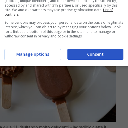
(cookies, unique identifiers, and other device data) may be stored by,
accessed by and shared with 319 partners, or used specifically by this
site. We and our partners may use precise geolocation data.
List of
partners.
Some vendors may process your personal data on the basis of legitimate
interest, which you can object to by managing your options below. Look
for a link at the bottom of this page or in the site menu to manage or
withdraw consent in privacy and cookie settings.
Manage options
Consent
49 a 21, risultando molto deludenti – ladradibiciclette.it