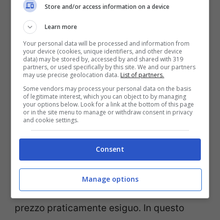
Store and/or access information on a device
bicicletta in cantina o casa. Raramente
Learn more
infatti c’è tutto questo spazio nei contesti
Your personal data will be processed and information from
urbani per poter avere addirittura più di
your device (cookies, unique identifiers, and other device
data) may be stored by, accessed by and shared with 319
partners, or used specifically by this site. We and our partners
una bici a testa. Ecco dunque l’esigenza di
may use precise geolocation data.
List of partners.
fare spazio.
Some vendors may process your personal data on the basis
of legitimate interest, which you can object to by managing
your options below. Look for a link at the bottom of this page
or in the site menu to manage or withdraw consent in privacy
Moltissime persone hanno scelto, proprio
and cookie settings.
per questo motivo, di
donare la loro bici
o
Consent
di metterla in vendita sui siti specializzati
come Ebay, Subito, ma anche su Facebook
Manage options
e su ogni tipo di portale disponibile ad un
prezzo praticamente esiguo. In questo