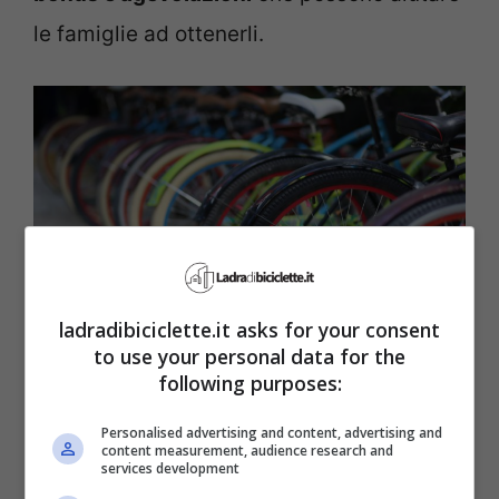
le famiglie ad ottenerli.
ladradibiciclette.it asks for your consent
Come avere una bicicletta quasi gratis (ladradibiciclette.it)
to use your personal data for the
following purposes:
Il vero beneficio di questo boom
Personalised advertising and content, advertising and
content measurement, audience research and
improvviso però è stato per molti il
services development
desiderio di disfarsi della vecchia