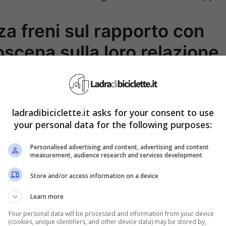
a freni sul rapporto con
oscena sulla loro relazione
con la seconda edizione del suo libro
Fare l’amore
 riflette la sua vita, le sue esperienze e le sue
ladradibiciclette.it asks for your consent to use
ista esclusiva, la donna ha spiegato che
your personal data for the following purposes:
ata durante il periodo del Covid e dalla scomparsa
Personalised advertising and content, advertising and content
 un viaggio introspettivo che offre una presa di
measurement, audience research and services development
 sfaccettature.
Store and/or access information on a device
Learn more
o alti e bassi, e le recenti dichiarazioni della
Your personal data will be processed and information from your device
o storia. Secondo lei,
il pubblico di
Uomini e
(cookies, unique identifiers, and other device data) may be stored by,