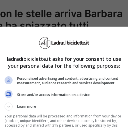
on le stelle arriva Barbara
e ha spiazzato tutti
set potrebbe tornare in televisione, in
llando con le stelle (non si sa se farà parte del
ladradibiciclette.it asks for your consent to use
notte). Il suo nome si fa sempre più insistente e
your personal data for the following purposes:
rice calcherà la pista da ballo del programma.
Personalised advertising and content, advertising and content
measurement, audience research and services development
sibile partecipazione di Barbara D’Urso a
Ballando
Store and/or access information on a device
concretizzata. Magari quest’anno è la volta buona
Learn more
 suo pubblico. Tante sono le persone che hanno
Your personal data will be processed and information from your device
(cookies, unique identifiers, and other device data) may be stored by,
lla televisione e da Mediaset, dopo stagioni
accessed by and shared with 319 partners, or used specifically by this