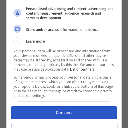
Personalised advertising and content, advertising and
content measurement, audience research and
services development
Store and/or access information on a device
Attualità
Un Posto al Sole, grossi
Learn more
guai per Clara: chi la
Your personal data will be processed and information from
your device (cookies, unique identifiers, and other device
minaccia, tutto potrebbe
data) may be stored by, accessed by and shared with 319
partners, or used specifically by this site. We and our partners
may use precise geolocation data.
List of partners.
crollare
Some vendors may process your personal data on the basis
of legitimate interest, which you can object to by managing
your options below. Look for a link at the bottom of this page
or in the site menu to manage or withdraw consent in privacy
and cookie settings.
Maggio 21, 2024
Consent