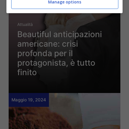
Manage options
Attualità
Beautiful anticipazioni
americane: crisi
profonda per il
protagonista, è tutto
finito
Maggio 19, 2024