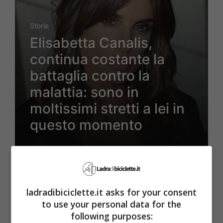
Storie
Elisabetta Canalis,
continua costante la
battaglia contro la
malattia: sono in
moltissimi stretti a lei in
questo momento
Maggio 27, 2024
ladradibiciclette.it asks for your consent
to use your personal data for the
following purposes: