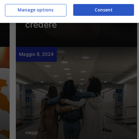
nonna li rende morbidi
Manage options
Consent
tutto l’anno: provare per
credere
Maggio 8, 2024
viaggi