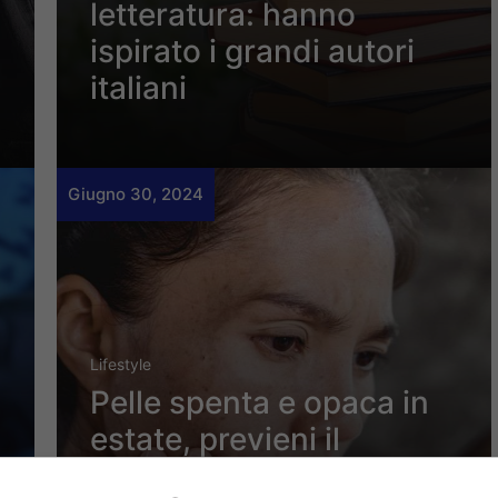
letteratura: hanno
ispirato i grandi autori
italiani
Giugno 30, 2024
Lifestyle
Pelle spenta e opaca in
estate, previeni il
problema a tavola: i cibi