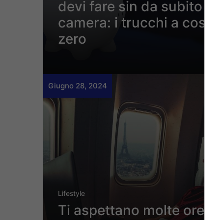
devi fare sin da subito in
camera: i trucchi a costo
zero
Giugno 28, 2024
Lifestyle
Ti aspettano molte ore di