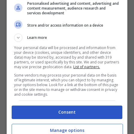
Personalised advertising and content, advertising and
content measurement, audience research and
services development
Store and/or access information on a device
Learn more
Your personal data will be processed and information from
Adelaide De Martino incanta in
your device (cookies, unique identifiers, and other device
data) may be stored by, accessed by and shared with 319
bikini: boom di like per la sorella di
partners, or used specifically by this site. We and our partners
Stefano
may use precise geolocation data.
List of partners.
Some vendors may process your personal data on the basis
of legitimate interest, which you can object to by managing
your options below. Look for a link at the bottom of this page
or in the site menu to manage or withdraw consent in privacy
and cookie settings.
Consent
Manage options