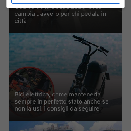
Codice della Strada 2026: cosa
cambia davvero per chi pedala in
città
Bici elettrica, come mantenerla
sempre in perfetto stato anche se
non la usi: i consigli da seguire