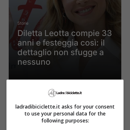
Storie
Diletta Leotta compie 33
anni e festeggia così: il
dettaglio non sfugge a
nessuno
ULTIMI ARTICOLI
ladradibiciclette.it asks for your consent
to use your personal data for the
following purposes: