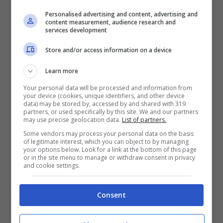
Nel valutare quanto tempo dedicare alle pedalate,
Personalised advertising and content, advertising and
considerare i limiti fisici e di età (ladradibiciclette.it)
content measurement, audience research and
services development
Non esiste una risposta vera e propria alla
Store and/or access information on a device
domanda specifica su quanto bisogna
Learn more
pedalare ogni giorno. Certo è che farlo con
Your personal data will be processed and information from
your device (cookies, unique identifiers, and other device
regolarità porta tutti i benefici che
data) may be stored by, accessed by and shared with 319
partners, or used specifically by this site. We and our partners
may use precise geolocation data.
List of partners.
sappiamo sulla salute fisica e mentale.
Some vendors may process your personal data on the basis
Potremmo considerare di prenderla per
of legitimate interest, which you can object to by managing
your options below. Look for a link at the bottom of this page
andare al lavoro oppure per girare in città.
or in the site menu to manage or withdraw consent in privacy
and cookie settings.
Usarla
mezz’ora al giorno
significherebbe
percorrere circa 10 km, e dopo un po’ di
Consent
allenamento potremmo arrivare anche a