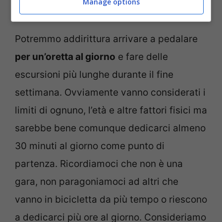
Manage options
100 pedalate al minuto.
Potremmo addirittura arrivare a pedalare
per un’oretta al giorno
e fare delle
escursioni più lunghe durante il fine
settimana. Ovviamente vanno considerati i
limiti di ognuno, l’età e altre fattori fisici ma
sarebbe bene comunque dedicarci almeno
30 minuti al giorno come punto di
partenza. Ricordiamoci che non è una
gara, non paragoniamoci ad altri che
vanno in bicicletta da più tempo o riescono
a dedicarci più ore al giorno. Consideriamo