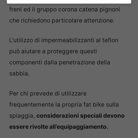
freni ed il gruppo corona catena pignoni
che richiedono particolare attenzione.
L’utilizzo di impermeabilizzanti al teflon
può aiutare a proteggere questi
componenti dalla penetrazione della
sabbia.
Per chi prevede di utilizzare
frequentemente la propria fat bike sulla
spiaggia,
considerazioni speciali devono
essere rivolte all’equipaggiamento.