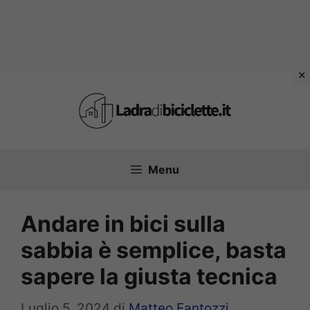
Vai
al
contenuto
Menu
Andare in bici sulla
sabbia è semplice, basta
sapere la giusta tecnica
Luglio 5, 2024
di
Matteo Fantozzi