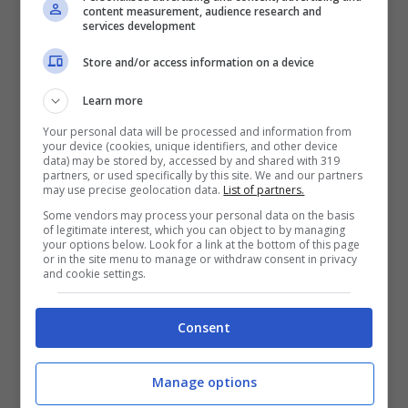
content measurement, audience research and
services development
Guida della bici sulla spiaggia (LadradiBiciclette.it)
Store and/or access information on a device
Questo vale anche per le fat bike elettriche
Learn more
dotate dei più moderni sistemi come il
Your personal data will be processed and information from
sensore di pressione sulla pedalata che
your device (cookies, unique identifiers, and other device
data) may be stored by, accessed by and shared with 319
partners, or used specifically by this site. We and our partners
rendono l’esperienza simile al pedalare in
may use precise geolocation data.
List of partners.
salita su un fuoristrada.
Some vendors may process your personal data on the basis
of legitimate interest, which you can object to by managing
your options below. Look for a link at the bottom of this page
or in the site menu to manage or withdraw consent in privacy
Un aspetto da non sottovalutare è la
and cookie settings.
manutenzione della bicicletta
quando si
Consent
guida su sabbia fine ed asciutta. È
inevitabile che la sabbia finisca ovunque
Manage options
nella bici, ma ci sono aree critiche come i