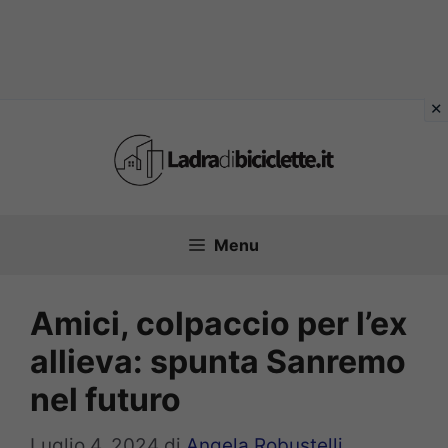
Vai
al
contenuto
Menu
Amici, colpaccio per l’ex
allieva: spunta Sanremo
nel futuro
Luglio 4, 2024
di
Angela Robustelli