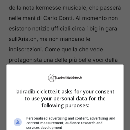
della nota kermesse musicale, che passerà
nelle mani di Carlo Conti. Al momento non
esistono notizie ufficiali circa i big in gara
sull’Ariston, ma non mancano le
indiscrezioni. Come quella che vede
protagonista una delle più belle voci della
storia di
Amici di Maria De Filippi.
Ricordate
la promessa che Cristiano
ladradibiciclette.it asks for your consent
Malgioglio ha fatto a Martina Giovannini
to use your personal data for the
nel corso del serale?
following purposes:
Personalised advertising and content, advertising and
content measurement, audience research and
services development