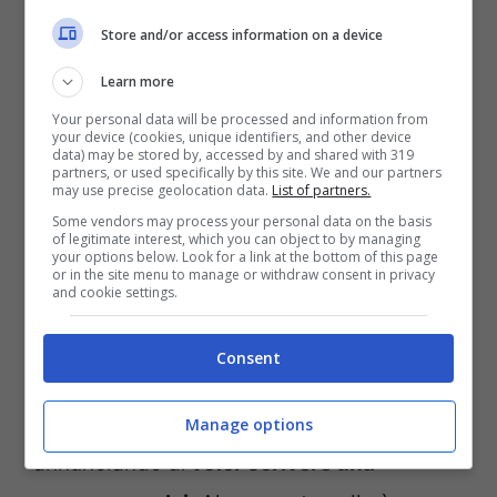
Store and/or access information on a device
Learn more
Your personal data will be processed and information from
your device (cookies, unique identifiers, and other device
data) may be stored by, accessed by and shared with 319
partners, or used specifically by this site. We and our partners
may use precise geolocation data.
List of partners.
Some vendors may process your personal data on the basis
of legitimate interest, which you can object to by managing
your options below. Look for a link at the bottom of this page
or in the site menu to manage or withdraw consent in privacy
Malgioglio risponde a Martina: da Amici a Sanremo? –
and cookie settings.
credits ig @cristianomalgioglioreal (Ladradibiciclette.it)
Consent
Il giurato non ha mai nascosto la sua
ammirazione per l’allieva di Anna Pettinelli,
Manage options
annunciando di
voler scrivere una