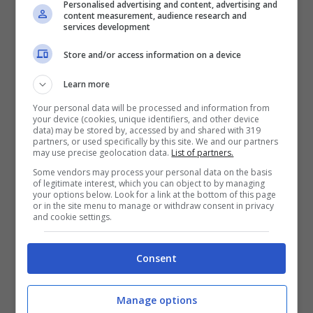
sue canzoni straordinarie, regalando uno
Personalised advertising and content, advertising and
content measurement, audience research and
show unico nel suo genere. A confermarlo
services development
è stato l’enorme seguito che il programma
Store and/or access information on a device
ha avuto, come ha testimoniato lo stesso
Learn more
Amadeus.
Your personal data will be processed and information from
your device (cookies, unique identifiers, and other device
data) may be stored by, accessed by and shared with 319
partners, or used specifically by this site. We and our partners
may use precise geolocation data.
List of partners.
Some vendors may process your personal data on the basis
of legitimate interest, which you can object to by managing
your options below. Look for a link at the bottom of this page
or in the site menu to manage or withdraw consent in privacy
and cookie settings.
Consent
Manage options