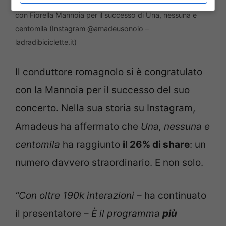
Amadeus non ha potuto fare a meno di complimentarsi
con Fiorella Mannoia per il successo di Una, nessuna e
centomila (Instagram @amadeusonoio –
ladradibiciclette.it)
Il conduttore romagnolo si è congratulato
con la Mannoia per il successo del suo
concerto. Nella sua storia su Instagram,
Amadeus ha affermato che
Una, nessuna e
centomila
ha raggiunto
il 26% di share
: un
numero davvero straordinario. E non solo.
“Con oltre 190k interazioni
– ha continuato
il presentatore –
È il programma
più