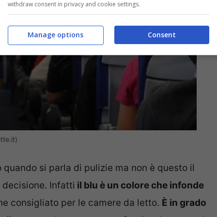
withdraw consent in privacy and cookie settings.
Manage options
Consent
te.it)
quando si parla di pulizie ma non è questo il
decisione. Infatti
il blu è un colore che infonde
he consigliato per le camere da letto.
È in grado