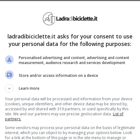
 il dettaglio che non tutti
ladradibiciclette.it asks for your consent to use
your personal data for the following purposes:
i
tranne rare eccezioni, sono di colore blu.
Una
e mai questi non sono differenziati per
Personalised advertising and content, advertising and content
measurement, audience research and services development
istica c’è un motivo ed è strategico quindi molto
Store and/or access information on a device
o e ha vantaggi veramente interessanti.
Learn more
Your personal data will be processed and information from your device
(cookies, unique identifiers, and other device data) may be stored by,
accessed by and shared with 319 partners, or used specifically by this
site. We and our partners may use precise geolocation data.
List of
partners.
Some vendors may process your personal data on the basis of legitimate
interest, which you can object to by managing your options below. Look
for a link at the bottom of this page or in the site menu to manage or