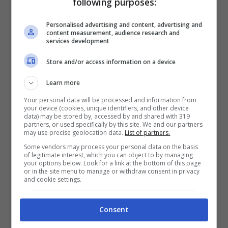
following purposes:
che hanno portato Toyoda stesso a dare
per scontato o quasi un suo addio alla
Personalised advertising and content, advertising and
content measurement, audience research and
services development
presidenza di Toyota.
Store and/or access information on a device
Learn more
Your personal data will be processed and information from
your device (cookies, unique identifiers, and other device
data) may be stored by, accessed by and shared with 319
partners, or used specifically by this site. We and our partners
may use precise geolocation data.
List of partners.
Some vendors may process your personal data on the basis
of legitimate interest, which you can object to by managing
your options below. Look for a link at the bottom of this page
or in the site menu to manage or withdraw consent in privacy
and cookie settings.
Il CEO Akio Toyoda è parso rassegnato al suo futuro in
Consent
Toyota (Ansa) – Ladra di Biciclette.it