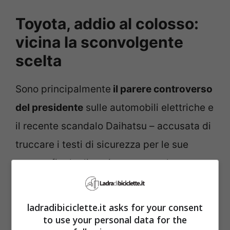
Toyota, addio al colosso:
vicina la sconvolgente
scelta
Sono principalmente
il parere controverso
del presidente
sulle automobili elettriche e
il recente scandalo Daihatsu – accusata di
truccare i testi di sicurezza per le sue
vetture fin dagli anni ottanta – ad aver
abbassato il gradimento dell’attuale CEO
di Toyota agli occhi di investitori, azionisti
ladradibiciclette.it asks for your consent
e dirigenti, secondo le ultime informazioni
to use your personal data for the