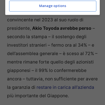
Manage options
Rieletto con una maggioranza abbastanza
convincente nel 2023 al suo ruolo di
presidente,
Akio Toyoda avrebbe perso
–
secondo la stampa – il sostengo degli
investitori stranieri – fermo ora al 34% – e
dell’assemblea generale – è sceso al 72% –
mentre rimane forte quello degli azionisti
giapponesi – il 99% lo confermerebbe
ancora – tuttavia, non sufficiente per avere
la garanzia di
restare in carica all’azienda
più importante del Giappone.