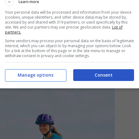
Learn more
Your personal data will be processed and information from your device
(cookies, unique identifiers, and other device data) may be stored by,
re,
il Codice della strada non vieta
accessed by and shared with 319 partners, or used specifically by this
site. We and our partners may use precise geolocation data.
List of
geri sui velocipedi
. Tuttavia,
stabilisce criteri
partners.
mati su sellini o seggiolini progettati
Some vendors may process your personal data on the basis of legitimate
interest, which you can object to by managing your options below. Look
for a link at the bottom of this page or in the site menu to manage or
amente vietato il trasporto sul manubrio o sulla
withdraw consent in privacy and cookie settings.
e alla sicurezza del conducente e del passeggero
Manage options
Consent