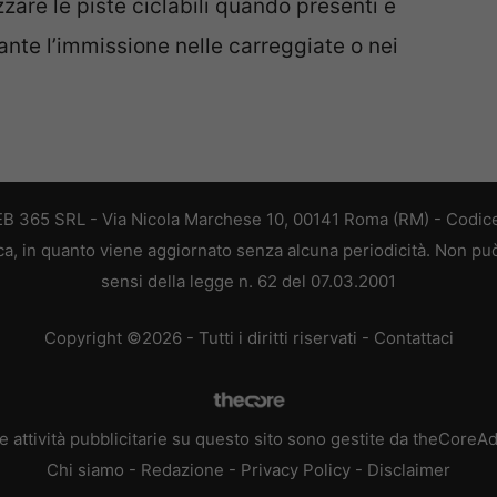
lizzare le piste ciclabili quando presenti e
te l’immissione nelle carreggiate o nei
 WEB 365 SRL - Via Nicola Marchese 10, 00141 Roma (RM) - Codice
tica, in quanto viene aggiornato senza alcuna periodicità. Non pu
sensi della legge n. 62 del 07.03.2001
Copyright ©2026 - Tutti i diritti riservati -
Contattaci
e attività pubblicitarie su questo sito sono gestite da theCoreA
Chi siamo
-
Redazione
-
Privacy Policy
-
Disclaimer