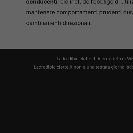
conducenti
; ciò include l’obbligo di uti
mantenere comportamenti prudenti duran
cambiamenti direzionali.
Ladradibiciclette.it di proprietà di
Ladradibiciclette.it non è una testata giornalis
L