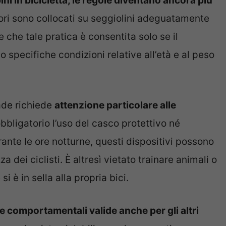
ni in bicicletta, le regole diventano ancora più
ri sono collocati su seggiolini adeguatamente
e che tale pratica è consentita solo se il
specifiche condizioni relative all’età e al peso
rade richiede
attenzione particolare alle
bligatorio l’uso del casco protettivo né
ante le ore notturne, questi dispositivi possono
 dei ciclisti. È altresì vietato trainare animali o
i è in sella alla propria bici.
me comportamentali valide anche per gli altri