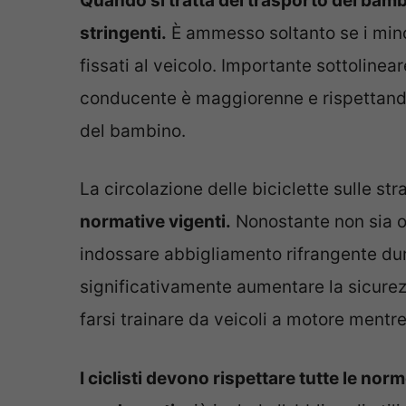
Quando si tratta del trasporto dei bambi
stringenti.
È ammesso soltanto se i mino
fissati al veicolo. Importante sottolinear
conducente è maggiorenne e rispettando 
del bambino.
La circolazione delle biciclette sulle st
normative vigenti.
Nonostante non sia ob
indossare abbigliamento rifrangente dur
significativamente aumentare la sicurezza
farsi trainare da veicoli a motore mentre s
I ciclisti devono rispettare tutte le nor