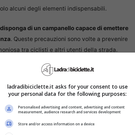
olo alcuni degli elementi indispensabili.
a disponga di un campanello capace di emettere
anza
. Queste precauzioni sono volte a prevenire
iosa tra ciclisti e altri utenti della strada.
tura mirano a
promuovere una cultura della
nesi ed evidenziano come responsabilità
ladradibiciclette.it asks for your consent to use
re significativamente alla riduzione degli
your personal data for the following purposes:
Personalised advertising and content, advertising and content
measurement, audience research and services development
na in bici sul manubrio o
Store and/or access information on a device
?