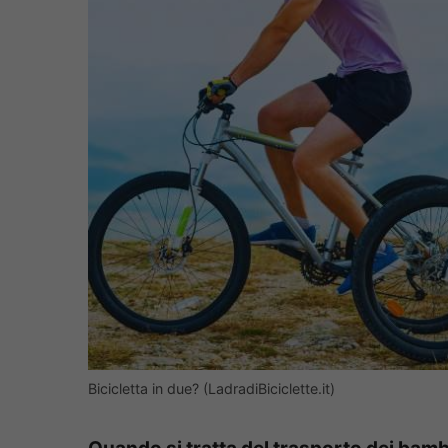
Bicicletta in due? (LadradiBiciclette.it)