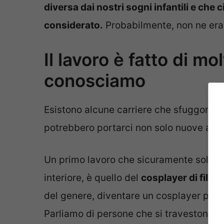
diversa dai nostri sogni infantili e che
considerato.
Probabilmente, non ne e
Il lavoro è fatto di 
conosciamo
Esistono alcune carriere che sfuggono a
potrebbero portarci non solo nuove av
Un primo lavoro che sicuramente sollet
interiore, è quello del
cosplayer di film, 
del genere, diventare un cosplayer profe
Parliamo di persone che si travestono da