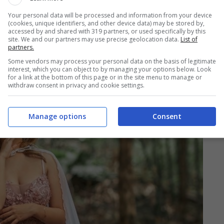
e convention. Potrebbe sembrare un hobby, ma in
Your personal data will be processed and information from your device
(cookies, unique identifiers, and other device data) may be stored by,
 servono
doti specifiche di relazione con il
accessed by and shared with 319 partners, or used specifically by this
site. We and our partners may use precise geolocation data.
List of
atrale.
partners.
Some vendors may process your personal data on the basis of legitimate
interest, which you can object to by managing your options below. Look
for a link at the bottom of this page or in the site menu to manage or
withdraw consent in privacy and cookie settings.
Manage options
Consent