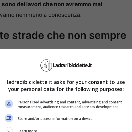
 ci sono dei lavori che non avremmo mai
ravamo nemmeno a conoscenza.
molte strade che non sempre
nche all’immaginazione infantile ma che
venture ma anche un
guadagno molto redditizio.
ladradibiciclette.it asks for your consent to use
your personal data for the following purposes:
icherebbe la fantasia del nostro bambino
Personalised advertising and content, advertising and content
fumetti e cartoni animati
. Per chi è appassionato
measurement, audience research and services development
ssionista potrebbe essere il sogno di una vita.
Store and/or access information on a device
 personaggi famosi di film, serie tv o cartoni
Learn more